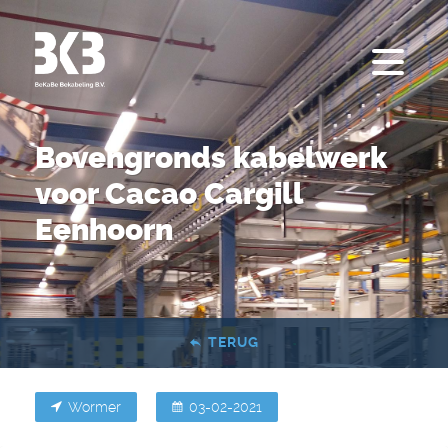
Bovengronds kabelwerk
voor Cacao Cargill
Eenhoorn
TERUG
Wormer
03-02-2021