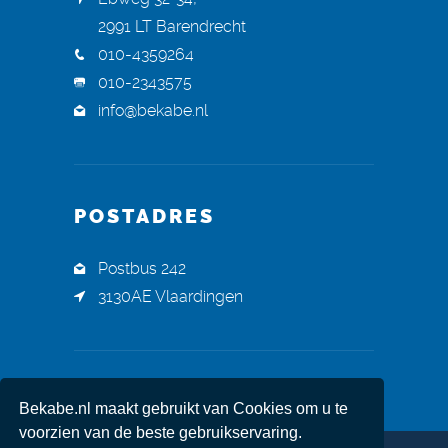
2991 LT Barendrecht
010-4359264
010-2343575
info@bekabe.nl
POSTADRES
Postbus 242
3130AE Vlaardingen
Bekabe.nl maakt gebruikt van Cookies om u te
voorzien van de beste gebruikservaring.