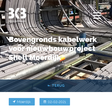
Bovengronds kabelwerk
voor nieuwbouwproject
Shell Moerdijk
TERUG
Moerdijk
02-02-2021