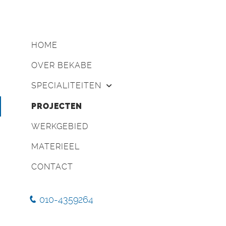
HOME
OVER BEKABE
SPECIALITEITEN
Bovengronds kabelwerk
PROJECTEN
Ondergronds kabelwerk
WERKGEBIED
Hoogspannings kabelwerk
Glasvezel- en datanetwerken
MATERIEEL
Grondwerk
CONTACT
Gestuurde boringen
010-4359264