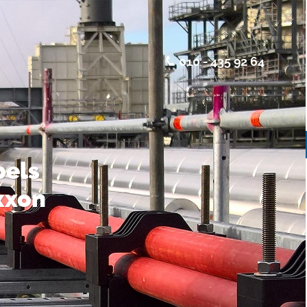
010 - 435 92 64
bels
xxon