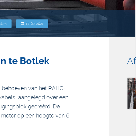
rdam
17-02-2021
n te Botlek
A
en behoeven van het RAHC-
kabels aangelegd over een
igingsblok gecreërd. De
0 meter op een hoogte van 6