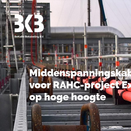
Middenspannings­ka
voor RAHC-project E
op hoge hoogte