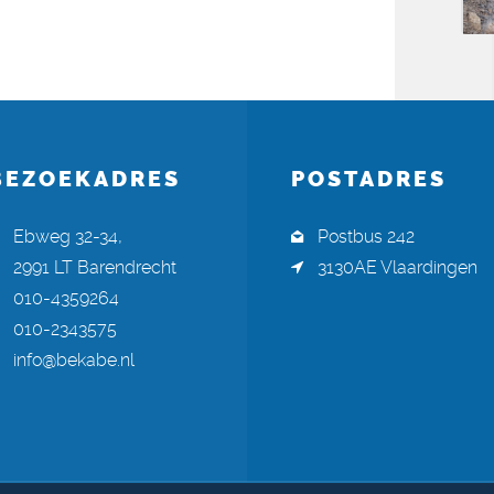
BEZOEKADRES
POSTADRES
Ebweg 32-34,
Postbus 242
2991 LT Barendrecht
3130AE Vlaardingen
010-4359264
010-2343575
info@bekabe.nl