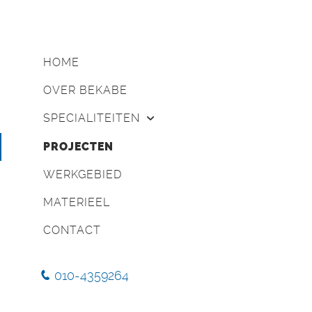
HOME
OVER BEKABE
SPECIALITEITEN
Bovengronds kabelwerk
PROJECTEN
Ondergronds kabelwerk
WERKGEBIED
Hoogspannings kabelwerk
Glasvezel- en datanetwerken
MATERIEEL
Grondwerk
CONTACT
Gestuurde boringen
010-4359264