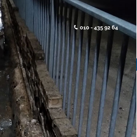
010 - 435 92 64
o